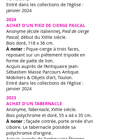
Entré dans les collections de l'église :
janvier 2024​
2024
ACHAT D'UN PIED DE CIERGE PASCAL
Anonyme (école italienne),
Pied de cierge
Pascal,
début du XVIIIe siècle.
Bois doré, 118 x 36 cm.
À noter :
Pique-cierge à trois faces,
reposant sur un piétement tripode en
forme de patte de lion.
Acquis auprès de l’Antiquaire Jean-
Sébastien Masse Parcours Antique.
Mobiliers & Objets d'art, Toulon.
Entré dans les collections de l'église :
janvier 2024​
​​​2023
ACHAT D'UN TABERNACLE
Anonyme,
Tabernacle
, XVIIIe siècle.
Bois polychrome et doré, 55 x 44 x 35 cm.
À noter :
façade cintrée, porte ornée d'un
ciboire. Le tabernacle possède sa
polychromie d'origine.
Acquis auprès de l'antiquaire Étienne