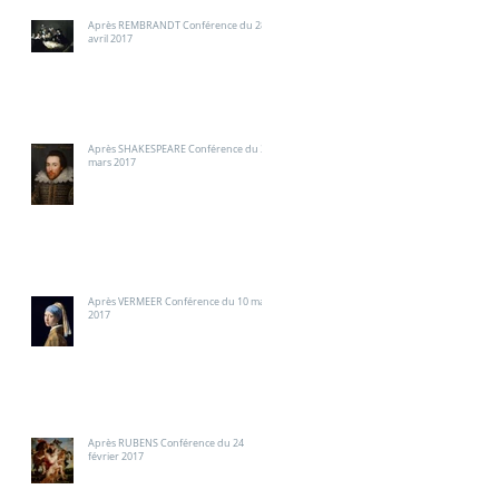
Après REMBRANDT Conférence du 28
avril 2017
Après SHAKESPEARE Conférence du 31
mars 2017
Après VERMEER Conférence du 10 mars
2017
Après RUBENS Conférence du 24
février 2017