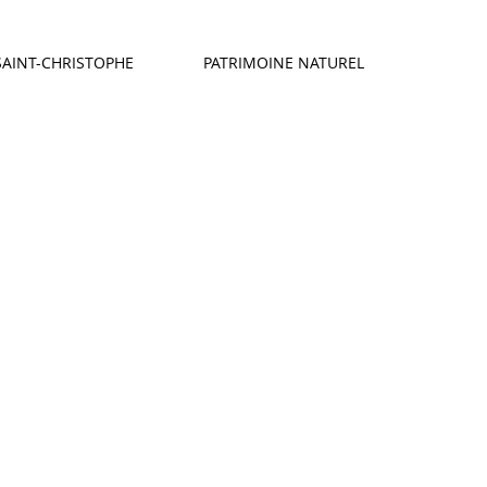
SAINT-CHRISTOPHE
PATRIMOINE NATUREL
Featured Posts
Revenez
bientôt
Dès que de
nouveaux posts
seront publiés, vous