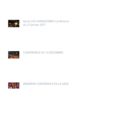
Après LES CARVAGISMES Conférence
du 27 janvier 2017
CONFÉRENCE DU 16 DÉCEMBRE
PREMIÈRE CONFÉRENCE DE LA SAISON
k-
Archive
juin 2017
(2)
2 posts
mai 2017
(2)
2 posts