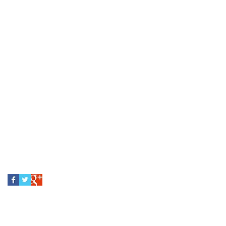
avril 2017
(1)
1 post
mars 2017
(2)
2 posts
février 2017
(1)
1 post
décembre 2016
(1)
1 post
octobre 2016
(2)
2 posts
janvier 2016
(2)
2 posts
décembre 2015
(1)
1 post
n
septembre 2015
(2)
2 posts
août 2015
(1)
1 post
juin 2015
(1)
1 post
avril 2015
(1)
1 post
Search By Tags
Pas encore de mots-clés.
Follow Us
ie